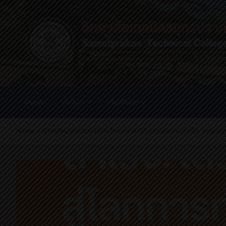
S
k
i
p
t
o
c
วิทยาลัยเทคนิคสมุทรปราการ
o
n
เมนูหลัก
เว็บลิงค์
เกี่ยวกับเรา
t
e
n
Home
เรียนเชิญเข้าร่วมอบรมในโครงการ “เส้นทางสู่ความสำเร็จ: เตรีย
t