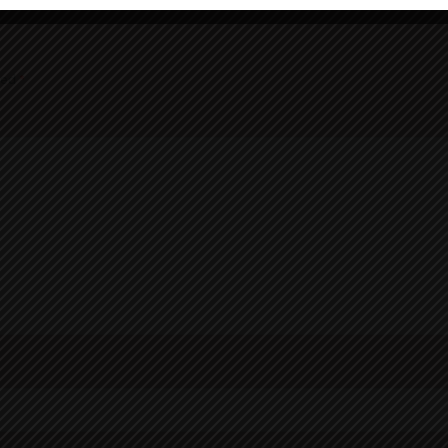
ked
*