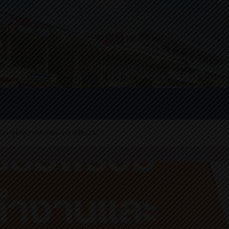
มพร้อมสู่โลกการทำงานและการฝึกงาน”